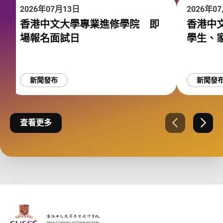
2026年07月13日
2026年0
香港中文大學專業進修學院 即
香港中
場報名面試日
學生、家
新聞發布
新聞發
查看更多
上一張
下一
The Chinese Univeristy of hong Kong