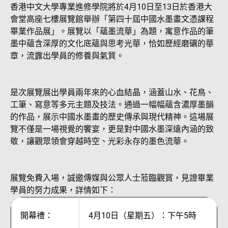
香港中文大學專業進修學院將於4月10日至13日於香港大
會堂高座七樓展覽館舉辦「第四十屆中國水墨畫文憑課程
畢業作品展」。展覽以「蘊墨流華」為題，寓意作品的筆
墨中蘊含深厚的文化底蘊與思考光華，恰如歷經磨礪的華
章，流露出學員的修養與氣質。
是次展覽展出學員兩年來的心血結晶，涵蓋山水、花鳥、
工筆、寫意等多元主題及技法。通過一幅幅蘊含濃厚墨韻
的作品，展示中國水墨畫的歷史傳承與現代精神。這場展
覽不僅是一場視覺的饗宴，更是對中國水墨深遠內涵的致
敬，讓觀眾領會穿越時空、光彩永存的墨色流華。
展覽免費入場，誠邀傳媒與公眾人士蒞臨觀賞，見證畢業
學員的努力成果，詳情如下：
開幕禮：
4月10日（星期五）：下午5時