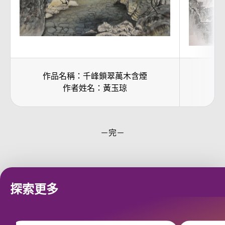
作品名稱：千峰鎖翠萬木含煙
作者姓名：黃玉琼
－完－
探索更多