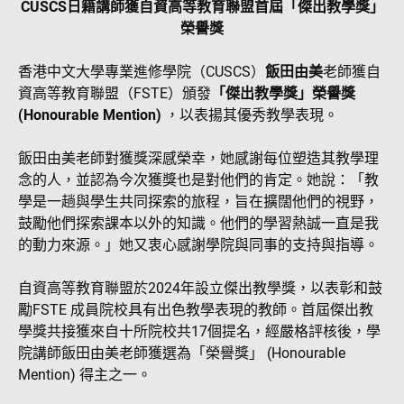
CUSCS日籍講師獲自資高等教育聯盟首屆「傑出教學獎」
榮譽獎
香港中文大學專業進修學院（CUSCS）
飯田由美
老師獲自
資高等教育聯盟（FSTE）頒發
「傑出教學獎」榮譽獎
(Honourable Mention)
，以表揚其優秀教學表現。
飯田由美老師對獲獎深感榮幸，她感謝每位塑造其教學理
念的人，並認為今次獲獎也是對他們的肯定。她說：「教
學是一趟與學生共同探索的旅程，旨在擴闊他們的視野，
鼓勵他們探索課本以外的知識。他們的學習熱誠一直是我
的動力來源。」她又衷心感謝學院與同事的支持與指導。
自資高等教育聯盟於2024年設立傑出教學獎，以表彰和鼓
勵FSTE 成員院校具有出色教學表現的教師。首屆傑出教
學獎共接獲來自十所院校共17個提名，經嚴格評核後，學
院講師飯田由美老師獲選為「榮譽獎」 (Honourable
Mention) 得主之一。