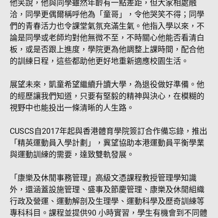
他笑說，他與同學雖然年齡有一點差距，但大家相處融
洽，同學更偶爾稱呼他為「童哥」，令他哭笑不得；同學
們的青春活力也令課堂氣氛充滿生氣。他指入學以來，不
論是同學或老師均對他無微不至，不時關心他能否看清白
板，或是否跟上進度，學院更為他調整上課時間，配合他
的訓練日程，這些都助他更好地重新適應校園生活。
展望未來，凱童希望繼續升讀大學，為退役做好準備。他
的經歷讓我們知道，只要有堅毅的精神與決心，在模糊的
視野中也能投出一條清晰的人生路。
CUSCS自2017年起與香港體育學院簽訂合作備忘錄，推出
「精英運動員入學計劃」，冀望協助本港運動員平衡學業
與運動訓練的需要，達致雙軌發展。
「康樂及休閒事務管理」高級文憑課程教授管理學知識
外，還涵蓋設施管理、盛事及節慶管理、康樂及休閒組織
行政及營運、運動解剖及生理學、運動科學及歷奇訓練等
專科科目。課程並提供90 小時實習，學生有機會到不同體