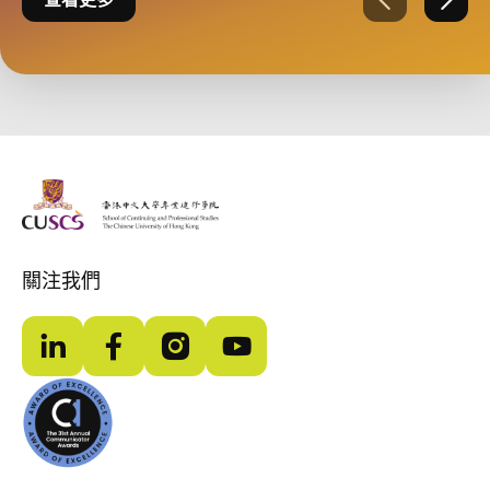
上一張
下一
The Chinese Univeristy of hong Kong
關注我們
LinkedIn
Facebook
Instagram
YouTube