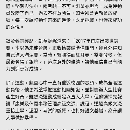
憶。堅毅與決心，兩者缺一不可。凱童亦坦言，成為運動
員改變了自己：過去不在意勝負，如今卻會更執著於成
績。每一次調整動作帶來的進步，既是挑戰，也伴來成功
的喜悅。
談及難忘經歷，凱童娓娓道來：「2017年首次出戰世錦
賽，本以為未能晉級，正收拾裝備準備離開，卻意外得知
自己進入淘汰賽。當時，緊張得面紅耳赤、雙腳發軟，但
最後奪得了銀牌。」這次意外的佳績，讓他確信自己有能
力創造更好成績。
除了運動，凱童心中一直有重返校園的念頭。成為全職運
動員後，他更希望掌握運動相關知識，並對籌辦大型比賽
產生好奇。雖然憑運動成績足以直入大學，但他選擇先報
讀「康樂及休閒事務管理高級文憑」課程，透過高級文憑
重拾上學、溫習、考試的感覺，也打好語文基礎，為升讀
大學做好準備。