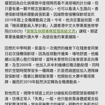
儘管因為白化病導致中度視障而看不清球場的計分線，但
只要有着一顆不輕言放棄的心，也可以看清人生路向。香
港保齡球殘疾運動員張凱童，因緣際會接觸保齡球並於
2019年踏上全職運動員之路。今年，他決定重返校園，透
過「精英運動員入學計劃」入讀香港中文大學專業進修學
院(CUSCS)「
康樂及休閒事務管理高級文憑
」課程，期望
畢業後繼續升讀大學，為退役後的事業鋪路。
回想於中學時期，凱童在一次偶然的機會下在殘奧會同樂
日初次接觸保齡球，因為投球動作優美、場地舒適，他繼
續以玩票心態打保齡球，當時未曾想到日後會逐漸走向專
業。及至2009年，他加入非牟利機構任職活動助理，同時
想於空閒時間學習多一種興趣，於是透過選拔加入港隊練
習保齡球。隨着比賽經驗漸豐，他開始在大賽中獲得獎
牌，繼而於2019年毅然決定轉為全職運動員。
對他而言，視障令球道上的計分線板和目標箭頭皆模糊不
清，彷彿正常人「失焦」一般。他只能依靠身體感覺去投
球和釐清球路，當中是無數次的練習，把動作化為肌肉記