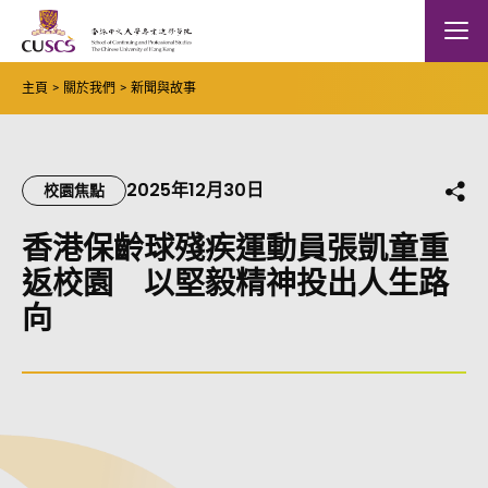
Skip to main content
The Chinese Univeristy of hong Kong
Mobile
主頁
關於我們
新聞與故事
2025年12月30日
分
校園焦點
香港保齡球殘疾運動員張凱童重
返校園 以堅毅精神投出人生路
向