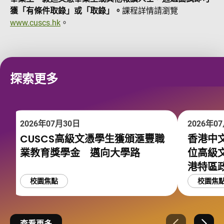
獲「有條件取錄」或「取錄」。
課程詳情請瀏覽
www.cuscs.hk
。
探索更多
2026年07月30日
2026年0
CUSCS高級文憑學生獲頒滙豐職
香港中文
業教育獎學金 邁向大學路
位高級
港特區
校園焦點
校園焦
查看更多