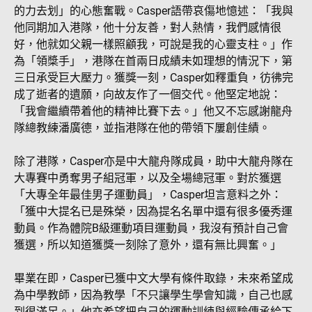
的力去划」的心態奮戰。Casper語帶哀傷地憶述：「我與
他同期加入港隊，他十分友善，對人熱情，我們感情很
好，他就如父親一樣照顧我，可說是我的心靈支柱。」作
為「領槳手」，港隊在首兩日成績未如理想的情況下，第
三日承受巨大壓力。獲獎一刻，Casper如釋重負，彷彿完
成了逝者的遺願，向故友作了一個交代。他堅定地說：
「我會繼續帶着他的精神比賽下去。」他又不忘感謝龍舟
隊總教練潘廣德，並指港隊在他的帶領下屢創佳績。
除了港隊，Casper亦是中大龍舟隊成員，助中大龍舟隊在
大專賽中勇奪男子組冠軍，以及全場總冠軍。對於獲選
「大專全年最佳男子運動員」，Casper坦言意料之外：
「獲中大提名已是殊榮，因為提名名單中還有很多優秀運
動員。作為體院B級運動項目運動員，我沒有預計自己會
獲選，所以知道獲獎一刻除了意外，還有無比興奮。」
畢業在即，Casper已獲中文大學有條件取錄，未來希望成
為中學教師，因為教學「不只讓學生學會知識，自己也感
到很滿足。」他亦希望把自己的運動訓練與經驗傳承給下