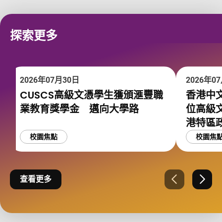
探索更多
2026年07月30日
2026年0
CUSCS高級文憑學生獲頒滙豐職
香港中文
業教育獎學金 邁向大學路
位高級
港特區
校園焦點
校園焦
查看更多
上一張
下一