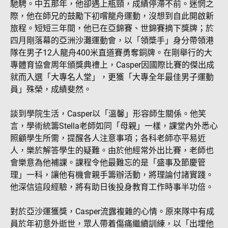
馳騁。中五那年，他卻遇上瓶頸，成績停滯不前。迷惘之
際，他在師兄的鼓勵下初嚐龍舟運動，沒想到自此開啟新
旅程。短短三年間，他已在亞錦賽、世錦賽摘下獎牌；於
四月剛落幕的亞洲沙灘運動會，以「領槳手」身分帶領港
隊在男子12人龍舟400米直道賽勇奪銅牌。在剛舉行的大
專體育協會周年頒獎典禮上，Casper因國際比賽的傑出成
就而入選「大專名人堂」，更獲「大專全年最佳男子運動
員」殊榮，成績斐然。
談到學院生活，Casper以「溫馨」形容師生關係。他笑
言，學術統籌Stella老師如同「母親」一樣，課堂內外悉心
照顧學生所需，提醒各人注意事項；各科老師亦平易近
人，樂於解答學生的疑難。由於他經常外出比賽，老師也
會樂意為他補課。課程令他最難忘的是「盛事及節慶管
理」一科，讓他有機會親手籌辦活動，將理論付諸實踐。
他深信這段經驗，將有助日後投身教育工作時事半功倍。
對於亞沙運獲獎，Casper流露複雜的心情。原來隊中有成
員於年初意外逝世，眾人帶着傷痛繼續訓練，以「出埋他