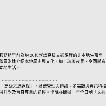
服務組早前為約 20位就讀高級文憑課程的非本地生籌辦
職員沿途介紹本地歷史與文化，加上璀璨夜景，令同學喜
本地生活。
~~~~~~~~~~~~~~~~~~~~~
開辦「高級文憑課程」，涵蓋管理與傳訊、多媒體與資訊科
供升學及晉身專業的途徑。學院亦開辦一年全日制「文憑