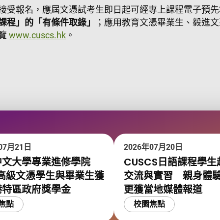
接受報名，應屆文憑試考生即日起可經專上課程電子預先
課程」的「有條件取錄」
；應用教育文憑畢業生、毅進文
覽
www.cuscs.hk
。
07月21日
2026年07月20日
中文大學專業進修學院
CUSCS日語課程學生
位高級文憑學生與畢業生獲
交流與實習 親身體
港特區政府獎學金
更獲當地媒體報道
焦點
校園焦點