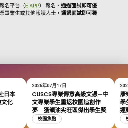
報名平台（
E-APP
） 報名，
通過面試即可優
憑畢業生或其他報讀人士，
通過面試即可獲
2026年07月17日
20
赴日本
CUSCS專業傳意高級文憑—中
康
驗文化
文專業學生重返校園追創作
學
夢 獲頒油尖旺區傑出學生獎
運
校園焦點