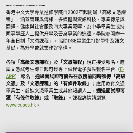
~~~~~~~~~~~~
香港中文大學專業進修學院自2002年起開辦「高級文憑課
程」，涵蓋管理與傳訊、多媒體與資訊科技、專業傳意與
翻譯、健康與社會服務四大專業範疇，為中學畢業生或持
同等學歷人士提供升學及晉身專業的途徑。學院亦開辦一
年全日制「文憑課程」，協助DSE畢業生打好學術及語文
基礎，為升學或就業作好準備。
各項
「高級文憑課程」
及
「文憑課程」
現正接受報名，應
屆文憑試考生即日起可經專上課程電子預先報名平台（
E-
APP
） 報名，
通過面試即可優先在放榜前同時獲得「高級
文憑」及「文憑課程」的「有條件取錄」
；應用教育文憑
畢業生、毅進文憑畢業生或其他報讀人士，
通過面試即可
獲「有條件取錄」或「取錄」
。課程詳情請瀏覽
www.cuscs.hk
。