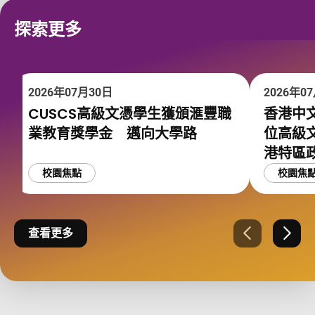
探索更多
2026年07月30日
2026年0
CUSCS高級文憑學生獲頒滙豐職
香港中文
業教育獎學金 邁向大學路
位高級
港特區
校園焦點
校園焦
查看更多
上一張
下一