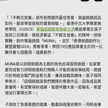
「『不輕言放棄』是所有問題的最佳答案，無論遊戲成品
如何，都是學習旅程的寶貴經驗。」香港中文大學專業進
修學院（CUSCS）
電腦遊戲開發高級文憑
應屆畢業生張子
瑄與三位隊員，便是憑著這「不輕言放棄」的精神，排除
艱難，創作電腦遊戲「MUNA」，並於「香港遊戲創作比
賽暨展覽2024」勇奪季軍。學院19位應屆畢業生於同一比
賽共奪七個獎項，成績斐然。
MUNA是以拼砌遊戲為主題的角色扮演冒險遊戲，玩家需
要完成智力拼砌遊戲和打敗敵人才能抵達故事結局，遊戲
巧妙地結合戰鬥和益智元素，兼具挑戰與趣味。張子瑄同
學表示：「這個遊戲是我們團隊的畢業作品，因為成品質
素優秀，有望奪得好成績，我便呼籲大家一起報名，希望
增加行業曝光率。」
子瑄除了負責遊戲的建模、動畫與視覺效果外，同時身兼