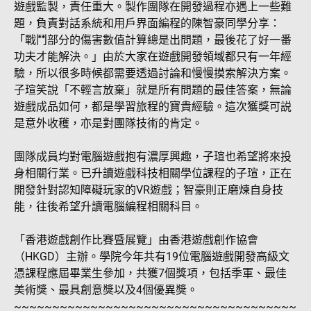
遊戲監製，責任重大。製作團隊在開發過程亦遇上一些難
題，負責對話系統和用戶界面編程的陳智豪同學分享：
「戰鬥部分的傷害數值計算總是出問題，最後花了好一番
功夫才能解決。」由於大家在遊戲開發領域都只有一年經
驗，所以很多時候都需要透過討論和慢慢摸索解決方案。
子瑄笑說「不輕言放棄」就是所有問題的最佳答案，無論
遊戲成品如何，都是學習旅程的寶貴經驗。這次獲獎可説
是意外收穫，亦是對團隊技術的肯定。
團隊成員均對電腦遊戲抱有濃厚興趣，子瑄也希望將來投
身相關行業。已升讀遊戲科技相關學位課程的子瑄，正在
開發針對認知障礙玩家的VR遊戲；智豪則正磨煉自身技
能，往後希望升讀電腦編程相關科目。
「香港遊戲創作比賽暨展覽」由香港遊戲創作協會
（HKGD）主辦。學院今年共有19位電腦遊戲開發高級文
憑課程應屆畢業生參加，共獲7個獎項，包括季軍、最佳
美術獎、最具創意獎以及4個優異獎。
~~~~~~~~~~~~~~~~~~~~~~~~~~~~~~~~~~~~~