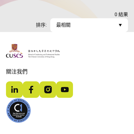
0
結果
排序:
最相關
The Chinese Univeristy of hong Kong
關注我們
LinkedIn
Facebook
Instagram
YouTube