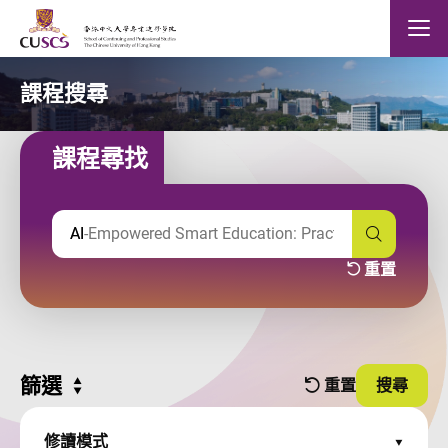
Skip to main content
The Chinese Univeristy of hong Kong
Mobile
課程搜尋
課程尋找
輸入課程關鍵字
2 results are
搜尋 課
重置
關鍵字及篩選
篩選
Expand all
重置
搜尋
篩選條件
並使用
修讀模式