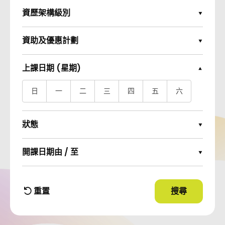
資歷架構級別
Expand Options
資助及優惠計劃
Expand Options
上課日期 (星期)
Collapse Options
日
一
二
三
四
五
六
狀態
Expand Options
開課日期由 / 至
Expand Options
重置
搜尋
使用篩選條件
篩選條件