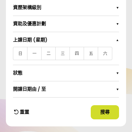
資歷架構級別
Expand Options
資助及優惠計劃
Expand Options
上課日期 (星期)
Collapse Options
日
一
二
三
四
五
六
狀態
Expand Options
開課日期由 / 至
Expand Options
重置
搜尋
使用篩選條件
篩選條件