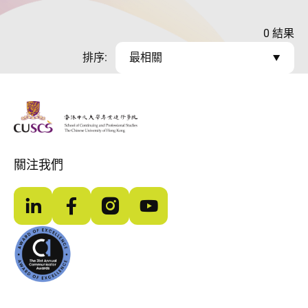
0
結果
排序:
最相關
The Chinese Univeristy of hong Kong
關注我們
LinkedIn
Facebook
Instagram
YouTube