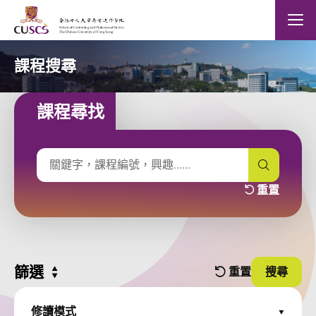
Skip to main content
The Chinese Univeristy of hong Kong
Mobile
課程搜尋
課程尋找
輸入課程關鍵字
搜尋 課
重置
關鍵字及篩選
篩選
Expand all
重置
搜尋
篩選條件
並使用
修讀模式