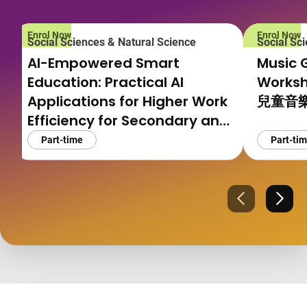
Enrol Now
Enrol Now
Social Sciences & Natural Science
Social Sc
AI-Empowered Smart
Music 
Education: Practical AI
Works
Applications for Higher Work
兒童音
Efficiency for Secondary and
Tertiary Teachers
Part-time
Part-ti
AI 賦能智慧教育：中學及大專院
校教師高效減負與實戰AI應用
Previous
Next