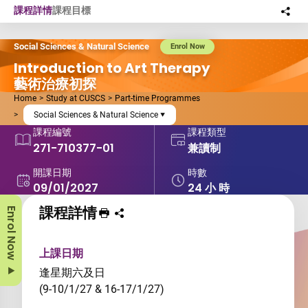
Skip to main content
課程詳情
課程目標
分
此
Social Sciences & Natural Science
Enrol Now
Introduction to Art Therapy
藝術治療初探
Home
Study at CUSCS
Part-time Programmes
Social Sciences & Natural Science
課程編號
課程類型
271-710377-01
兼讀制
開課日期
時數
09/01/2027
24 小 時
課程詳情
Enrol Now
列印 課程
分享課程至
上課日期
逢星期六及日
(9-10/1/27 & 16-17/1/27)