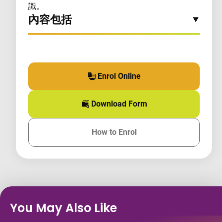
識。
內容包括
Enrol Online
for this course
Download Form
for this course
How to Enrol
for this course
You May Also Like