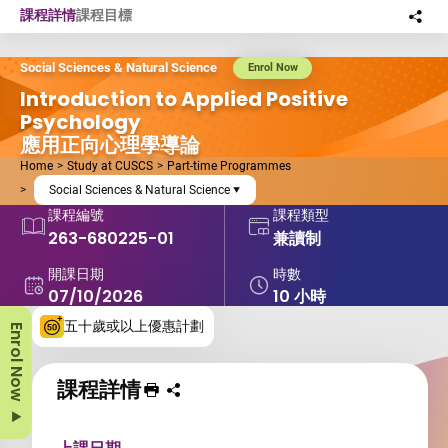
Skip to main content
課程詳情
課程目標
分
此
Social Sciences & Natural Science
Enrol Now
Introduction to Applied Positive
Psychology
應用正向心理學導論
Home
Study at CUSCS
Part-time Programmes
Social Sciences & Natural Science
課程編號
課程類型
263-680225-01
兼讀制
開課日期
時數
07/10/2026
10 小時
五十歲或以上優惠計劃
Enrol Now
課程詳情
列印 課程
分享課程至