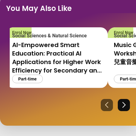
You May Also Like
Enrol Now
Enrol Now
Social Sciences & Natural Science
Social Sc
AI-Empowered Smart
Music 
Education: Practical AI
Works
Applications for Higher Work
兒童音
Efficiency for Secondary and
Tertiary Teachers
Part-time
Part-ti
AI 賦能智慧教育：中學及大專院
校教師高效減負與實戰AI應用
Previous
Next