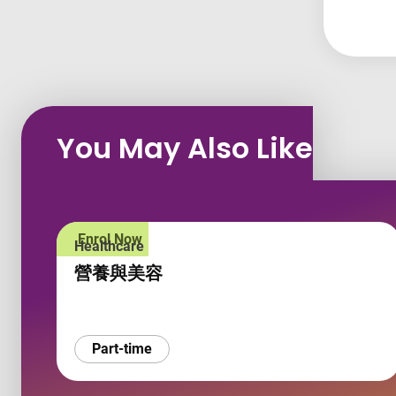
You May Also Like
Enrol Now
Healthcare
營養與美容
Part-time