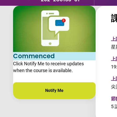
上
星
Commenced
上
Click Notify Me to receive updates
19
when the course is available.
上
尖
Notify Me
節
5 