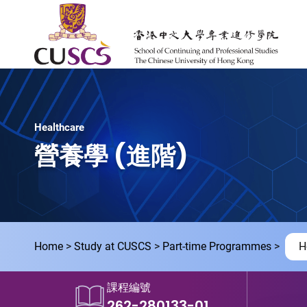
Skip to main content
The Chinese Univeristy of hong Kong
Healthcare
營養學 (進階)
Home
Study at CUSCS
Part-time Programmes
H
課程編號
262-280133-01