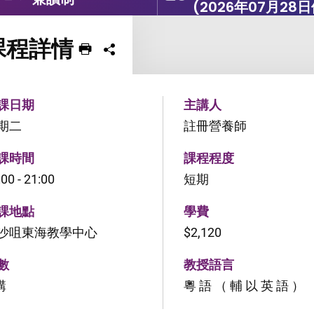
(2026年07月28
課程詳情
列印 課程
分享課程至
課日期
主講人
期二
註冊營養師
課時間
課程程度
:00 - 21:00
短期
課地點
學費
沙咀東海教學中心
$2,120
數
教授語言
講
粵 語 （ 輔 以 英 語 ）