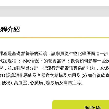
課程介紹
課程是基礎營養學的延續，讓學員從生物化學層面進一步
代謝過程 ；不同情況下的營養需求 ；飲食如何影響一些
學，並加強學員分辨一些流行營養資訊真偽的能力，以保
 (1) 認識消化系統及各器官之結構及功用及 (2) 如何
 , 便秘), 高血壓 , 心臟病 , 糖尿病及痛風症等。
Notify Me
for 