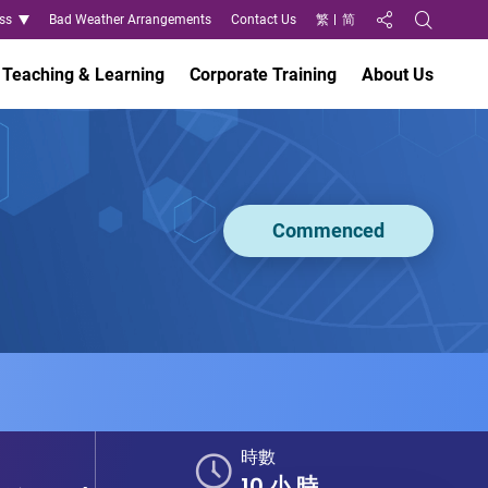
ss
Bad Weather Arrangements
Contact Us
繁
简
Share to
Open Search
Teaching & Learning
Corporate Training
About Us
Commenced
時數
10 小 時