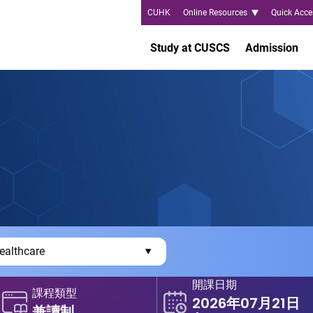
CUHK
Online Resources
Quick Acce
Study at CUSCS
Admission
ealthcare
開課日期
課程類型
2026年07月21日
兼讀制