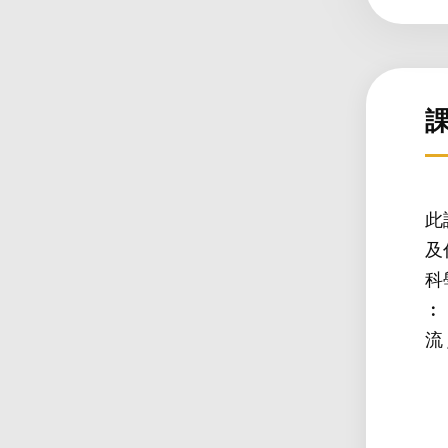
此
及
科
︰
流