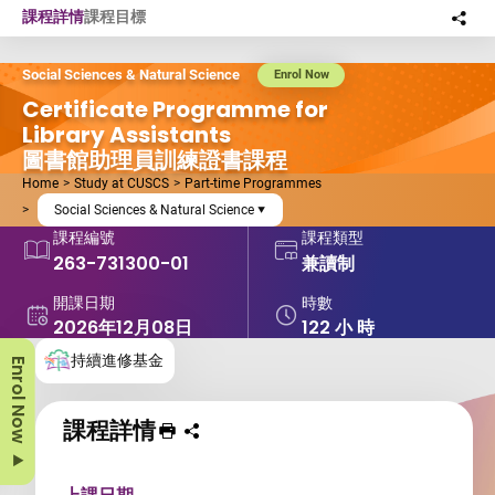
Skip to main content
課程詳情
課程目標
分
此
Social Sciences & Natural Science
Enrol Now
Certificate Programme for
Library Assistants
圖書館助理員訓練證書課程
Home
Study at CUSCS
Part-time Programmes
Social Sciences & Natural Science
課程編號
課程類型
263-731300-01
兼讀制
開課日期
時數
2026年12月08日
122 小 時
持續進修基金
Enrol Now
課程詳情
列印 課程
分享課程至