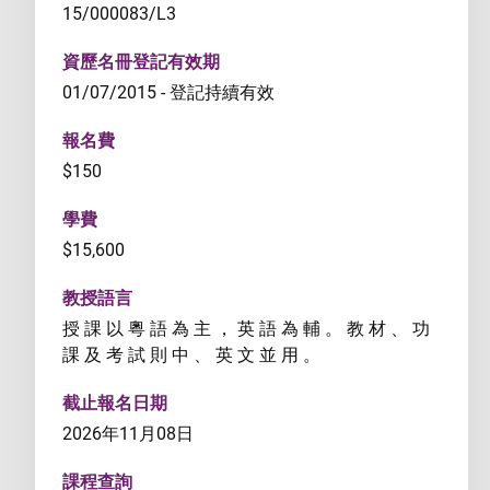
15/000083/L3
資歷名冊登記有效期
01/07/2015 - 登記持續有效
報名費
$150
學費
$15,600
教授語言
授 課 以 粵 語 為 主 ， 英 語 為 輔 。 教 材 、 功
課 及 考 試 則 中 、 英 文 並 用 。
截止報名日期
2026年11月08日
課程查詢