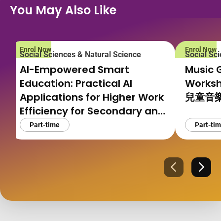
You May Also Like
Enrol Now
Enrol Now
Social Sciences & Natural Science
Social Sc
AI-Empowered Smart
Music 
Education: Practical AI
Works
Applications for Higher Work
兒童音
Efficiency for Secondary and
Tertiary Teachers
Part-time
Part-ti
AI 賦能智慧教育：中學及大專院
校教師高效減負與實戰AI應用
Previous
Next