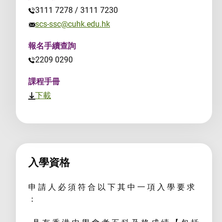
3111 7278 / 3111 7230
scs-ssc@cuhk.edu.hk
報名手續查詢
2209 0290
課程手冊
下載
入學資格
申 請 人 必 須 符 合 以 下 其 中 一 項 入 學 要 求
：