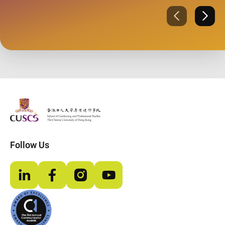
Previous
Next
The Chinese Univeristy of hong Kong
Follow Us
LinkedIn
Facebook
Instagram
YouTube