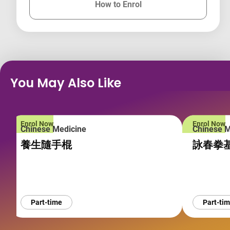
How to Enrol
for this course
You May Also Like
Enrol Now
Enrol Now
Chinese Medicine
Chinese M
養生隨手棍
詠春拳
Part-time
Part-ti