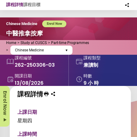
Skip to main content
課程詳情
課程目標
分
此
Chinese Medicine
Enrol Now
中醫推拿按摩
Home
Study at CUSCS
Part-time Programmes
Chinese Medicine
課程編號
課程類型
262-250306-03
兼讀制
開課日期
時數
13/08/2026
9 小 時
課程詳情
Enrol Now
列印 課程
分享課程至
上課日期
星期四
上課時間