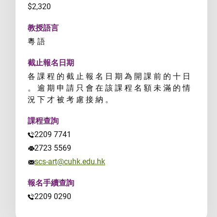
$2,320
教授語言
粵 語
截止報名日期
各 課 程 的 截 止 報 名 日 期 為 開 課 前 的 十 日
。 逾 期 申 請 只 會 在 該 課 程 名 額 未 滿 的 情
況 下 才 被 考 慮 接 納 。
課程查詢
2209 7741
2723 5569
scs-art@cuhk.edu.hk
報名手續查詢
2209 0290