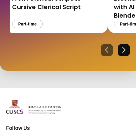
Cursive Clerical Script
with AI
Blen
工具應
Part-time
Part-ti
Previous
Next
The Chinese Univeristy of hong Kong
Follow Us