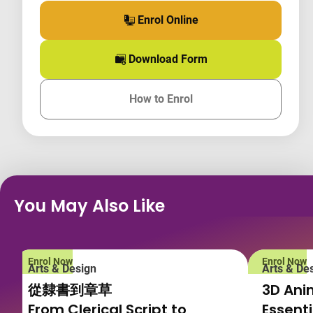
Enrol Online
for this course
Download Form
for this course
How to Enrol
for this course
You May Also Like
Enrol Now
Enrol Now
Arts & Design
Arts & De
從隸書到章草
3D Ani
From Clerical Script to
Essenti