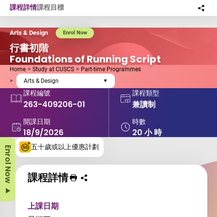
Skip to main content
課程詳情
課程目標
分
此
Arts & Design
Enrol Now
行書初階
Foundations of Running Script
Home
Study at CUSCS
Part-time Programmes
Arts & Design
課程編號
課程類型
263-409206-01
兼讀制
開課日期
時數
18/9/2026
20 小 時
五十歲或以上優惠計劃
Enrol Now
課程詳情
列印 課程
分享課程至
上課日期