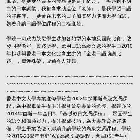
風俗。令她受益最多的奬品便是電子辭典，「每遇到不明
白的日本詞彙，我都會求助這位『老師』，是我學習日語
的好夥伴。」她會在未來的日子加倍努力準備大學面試，
朝著升讀日語學位課程的目標進發。
學院一向致力鼓勵學生參加各類型的本地及國際比賽，啟
發同學潛能、實踐所學。應用日語高級文憑的學生自2010
年起參與香港日本文化協會主辦的「全港日語演講比
賽」，屢獲殊榮，成績令人鼓舞。
~~~~~~~~~~~~~~~~~~~~~~~~~~~~~~~~~~~~~
~~~~~~~~~~~~~~~~~~~~~~~~~~~~~~~~~~~~~
~~~~~~~~~~~~~~~~~~~~~
香港中文大學專業進修學院自2002年起開辦高級文憑課
程，為中學畢業生提供升學及晉身專業的途徑。學院亦於
2014年首辦一年全日制「基礎教育文憑課程」，鞏固學生
的語文和溝通能力，提升學習技巧，為大專教育做好準
備，學生畢業後便可繼續升讀學院的高級文憑課程。學院
於2019-20學年開辦16項高級文憑課程，應屆DSE考生可