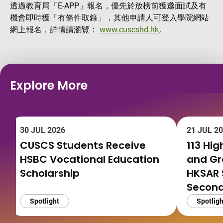
透過教育局「E-APP」報名，優先於放榜前獲邀面試及有
機會即時獲「有條件取錄」，其他申請人可登入學院網站
網上報名，詳情請瀏覽：
www.cuscshd.hk
。
Explore More
30 JUL 2026
21 JUL 2
CUSCS Students Receive
113 Hi
HSBC Vocational Education
and G
Scholarship
HKSAR 
Second
Spotlight
Spotligh