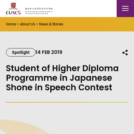
Skip to main content
The Chinese Univeristy of hong Kong
Mobile
Home
About Us
News & Stories
14 FEB 2019
Shar
Spotlight
Student of Higher Diploma
Programme in Japanese
Shone in Speech Contest