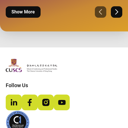
Show More
Previous
Next
The Chinese Univeristy of hong Kong
Follow Us
LinkedIn
Facebook
Instagram
YouTube