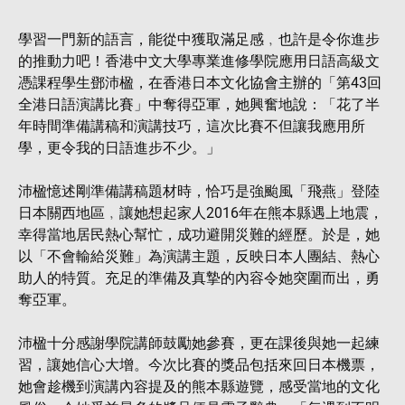
學習一門新的語言，能從中獲取滿足感﹐也許是令你進步
的推動力吧！香港中文大學專業進修學院應用日語高級文
憑課程學生鄧沛楹，在香港日本文化協會主辦的「第43回
全港日語演講比賽」中奪得亞軍，她興奮地說：「花了半
年時間準備講稿和演講技巧，這次比賽不但讓我應用所
學，更令我的日語進步不少。」
沛楹憶述剛準備講稿題材時，恰巧是強颱風「飛燕」登陸
日本關西地區﹐讓她想起家人2016年在熊本縣遇上地震，
幸得當地居民熱心幫忙，成功避開災難的經歷。於是，她
以「不會輸給災難」為演講主題，反映日本人團結、熱心
助人的特質。充足的準備及真摯的內容令她突圍而出，勇
奪亞軍。
沛楹十分感謝學院講師鼓勵她參賽，更在課後與她一起練
習，讓她信心大增。今次比賽的獎品包括來回日本機票，
她會趁機到演講內容提及的熊本縣遊覽，感受當地的文化