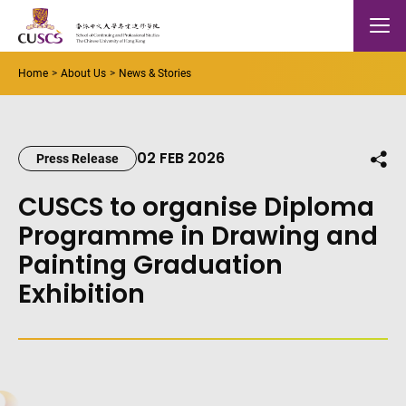
Skip to main content
The Chinese Univeristy of hong Kong
Mobile
Home
About Us
News & Stories
02 FEB 2026
Shar
Press Release
CUSCS to organise Diploma
Programme in Drawing and
Painting Graduation
Exhibition