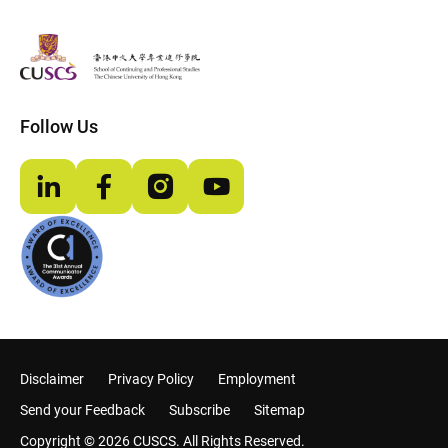
The Chinese Univeristy of hong Kong
Follow Us
LinkedIn
Facebook
Instagram
YouTube
Disclaimer
Privacy Policy
Employment
Send your Feedback
Subscribe
Sitemap
Copyright © 2026 CUSCS. All Rights Reserved.