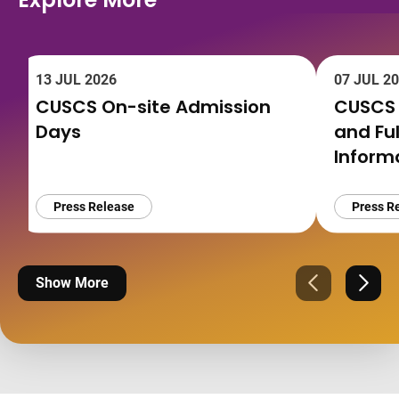
13 JUL 2026
07 JUL 2
CUSCS On-site Admission
CUSCS 
Days
and Fu
Informa
Press Release
Press R
Show More
Previous
Next