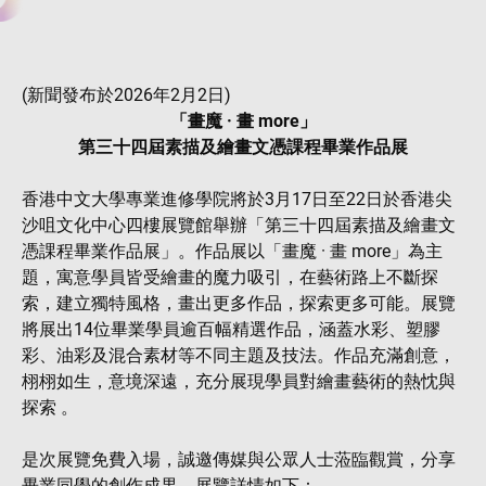
(新聞發布於2026年2月2日)
「畫魔 · 畫 more」
第三十四屆素描及繪畫文憑課程畢業作品展
香港中文大學專業進修學院將於3月17日至22日於香港尖
沙咀文化中心四樓展覽館舉辦「第三十四屆素描及繪畫文
憑課程畢業作品展」。作品展以「畫魔 · 畫 more」為主
題，寓意學員皆受繪畫的魔力吸引，在藝術路上不斷探
索，建立獨特風格，畫出更多作品，探索更多可能。展覽
將展出14位畢業學員逾百幅精選作品，涵蓋水彩、塑膠
彩、油彩及混合素材等不同主題及技法。作品充滿創意，
栩栩如生，意境深遠，充分展現學員對繪畫藝術的熱忱與
探索 。
是次展覽免費入場，誠邀傳媒與公眾人士蒞臨觀賞，分享
畢業同學的創作成果。展覽詳情如下：