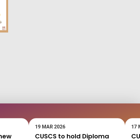
19 MAR 2026
17 
 new
CUSCS to hold Diploma
CU