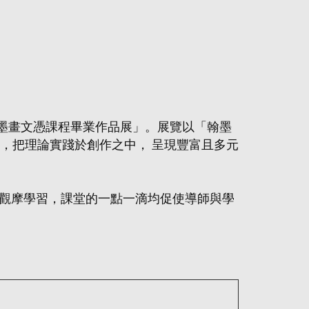
水墨畫文憑課程畢業作品展」。展覽以「翰墨
，把理論實踐於創作之中， 呈現豐富且多元
觀摩學習，課堂的一點一滴均促使導師與學