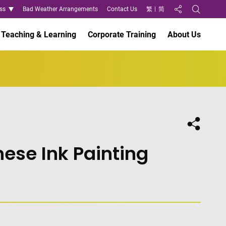
ss
Bad Weather Arrangements
Contact Us
繁
简
Share to
Open Search
Teaching & Learning
Corporate Training
About Us
Share
ese Ink Painting