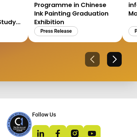
Programme in Chinese
in
Ink Painting Graduation
Ma
Study
Exhibition
for DSE
Press Release
P
Previous
Next
Follow Us