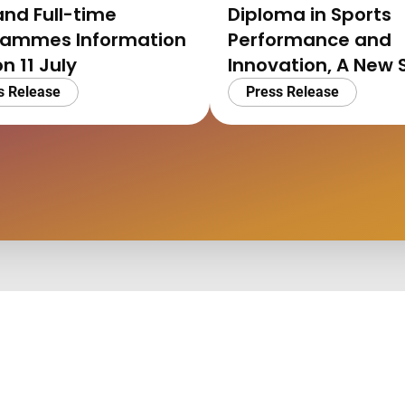
and Full-time
Diploma in Sports
rammes Information
Performance and
on 11 July
Innovation, A New 
and Career Option 
s Release
Press Release
Candidates with a
Passion for Sports