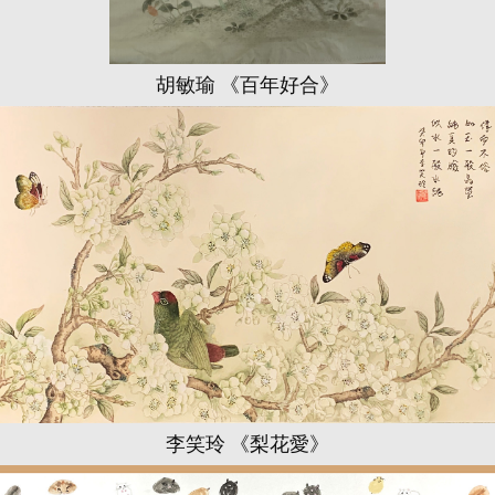
胡敏瑜 《百年好合》
李笑玲 《梨花愛》