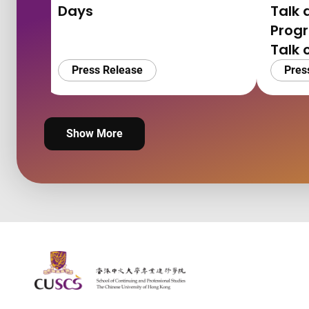
Days
Talk 
Prog
Talk 
Press Release
Pres
Show More
The Chinese Univeristy of hong Kong