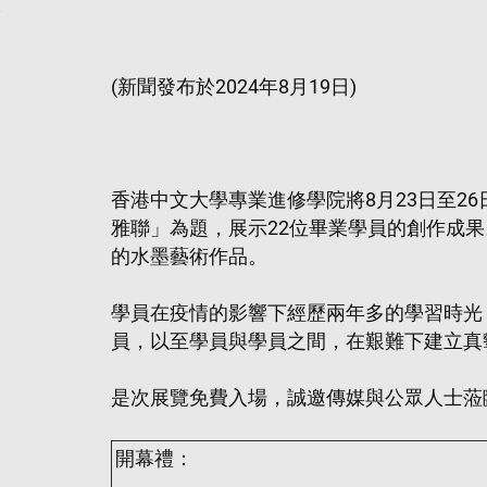
(新聞發布於2024年8月19日)
香港中文大學專業進修學院將8月23日至
雅聯」為題，展示22位畢業學員的創作成
的水墨藝術作品。
學員在疫情的影響下經歷兩年多的學習時光
員，以至學員與學員之間，在艱難下建立真
是次展覽免費入場，誠邀傳媒與公眾人士蒞
開幕禮：