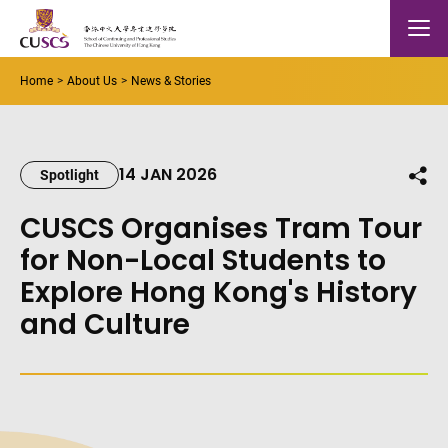
Skip to main content
The Chinese Univeristy of hong Kong
Mobile
Home
About Us
News & Stories
14 JAN 2026
Shar
Spotlight
CUSCS Organises Tram Tour
for Non-Local Students to
Explore Hong Kong's History
and Culture