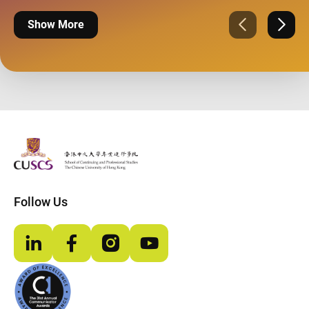
Show More
Previous
Next
The Chinese Univeristy of hong Kong
Follow Us
LinkedIn
Facebook
Instagram
YouTube