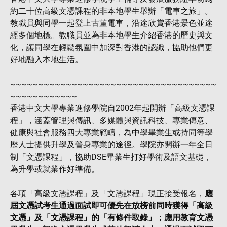
約二十位高級文憑課程的非本地學生舉辦「電車之旅」。
教職員與同學一起登上古董電車，沿途欣賞香港景色並途
經多個地標。教職員並為非本地學生介紹香港的歷史與文
化，讓同學在輕鬆氛圍中加深對香港的認識，協助他們更
好地融入本地生活。
~~~~~~~~~~~~~~~~~~~~~~~~~~~~~~~~~~~~~
~~~~~~~~~~~~
香港中文大學專業進修學院自2002年起開辦「高級文憑課
程」，涵蓋管理與傳訊、多媒體與資訊科技、專業傳意、
健康與社會服務四大專業範疇，為中學畢業生或持同等學
歷人士提供升學及晉身專業的途徑。學院亦開辦一年全日
制「文憑課程」，協助DSE畢業生打好學術及語文基礎，
為升學或就業作好準備。
各項「高級文憑課程」及「文憑課程」現正接受報名，
應
屆文憑試考生通過面試即可優先在放榜前同時獲得「高級
文憑」及「文憑課程」的「有條件取錄」；應用教育文憑