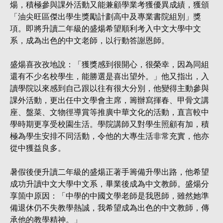
煬，積極參與課外活動又能兼顧學業考獲優異成績，獲頒
「油尖旺區傑出學生獎勵計劃高中及專業書院組別」獎
項。即將升讀二年級的盛煬希望順利考入中文大學中文
系，成為出色的中文老師，以行動答謝恩師。
盛煬喜孜孜地說：「獲獎感到很開心，很榮幸，因為同組
還有不少名校學生，能勝選是喜出望外。」他又指出，入
讀學院以來感到自己跟以往有很大分別，他變得主動參與
課外活動，更出任中文學會主席，籌辦寫揮春、甲骨文講
座、盤菜、文物徑導賞等推廣中華文化的活動，直言較中
學時期更享受校園生活。學院講師又對學生照顧有加，積
極為學生安排不同活動，令他的大專生活非常充實，他亦
從中獲益良多。
暑假後便升讀二年級的盛煬正著手籌備升學出路，他希望
成功升讀中文大學中文系，畢業後成為中文教師。盛煬分
享箇中原因：「中學的中國文學老師是我恩師，雖然她準
備退休仍不失教學熱誠，我希望成為出色的中文教師，傳
承他的教學精神。」