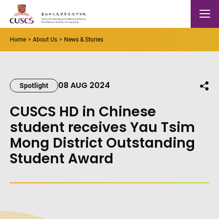
Skip to main content
The Chinese Univeristy of hong Kong
Mobile
Home
About Us
News & Stories
08 AUG 2024
Shar
Spotlight
CUSCS HD in Chinese
student receives Yau Tsim
Mong District Outstanding
Student Award