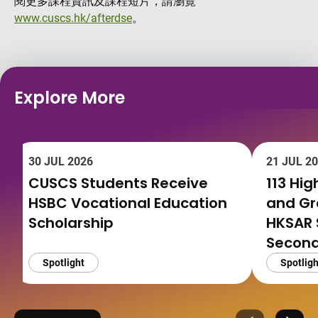
閱更多課程資訊及課程短片，請瀏覽
www.cuscs.hk/afterdse
。
Explore More
30 JUL 2026
21 JUL 2
CUSCS Students Receive
113 Hi
HSBC Vocational Education
and G
Scholarship
HKSAR 
Second
Spotlight
Spotligh