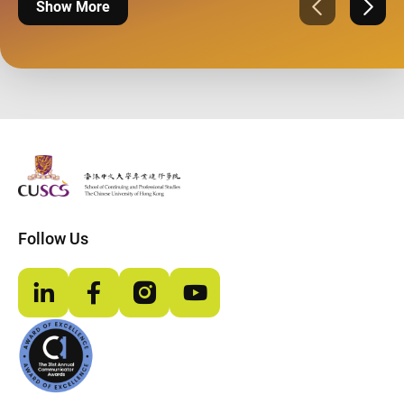
Show More
Previous
Next
The Chinese Univeristy of hong Kong
Follow Us
LinkedIn
Facebook
Instagram
YouTube