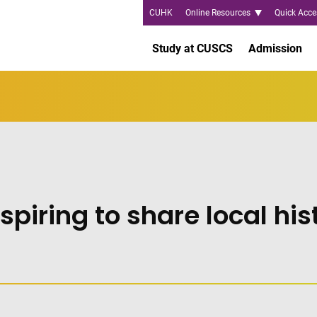
CUHK
Online Resources
Quick Acce
Study at CUSCS
Admission
piring to share local hi