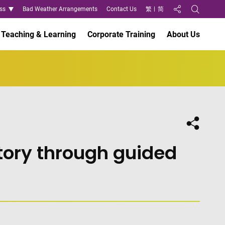
ss
Bad Weather Arrangements
Contact Us
繁
简
Share to
Open Search
Teaching & Learning
Corporate Training
About Us
Share
story through guided