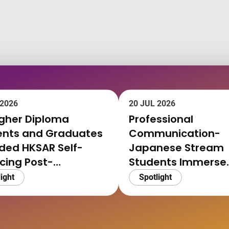
 2026
20 JUL 2026
igher Diploma
Professional
ents and Graduates
Communication-
ded HKSAR Self-
Japanese Stream
cing Post-
Students Immerse
ndary Scholarship
Themselves in Ja
ight
Spotlight
Culture Through
Exchange and Inte
Programme