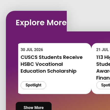
Explore More
30 JUL 2026
21 JUL
CUSCS Students Receive
113 H
HSBC Vocational
Stud
Education Scholarship
Awar
Finan
Seco
Spotlight
Spotl
Show More