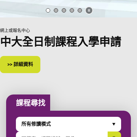
1
2
3
4
5
暫停幻燈片
兼讀制課程 > 醫療保健 > 中醫藥研究
中藥配劑文憑
現已接受報名
課程尋找
Study Modes
所有修讀模式
輸入課程關鍵字