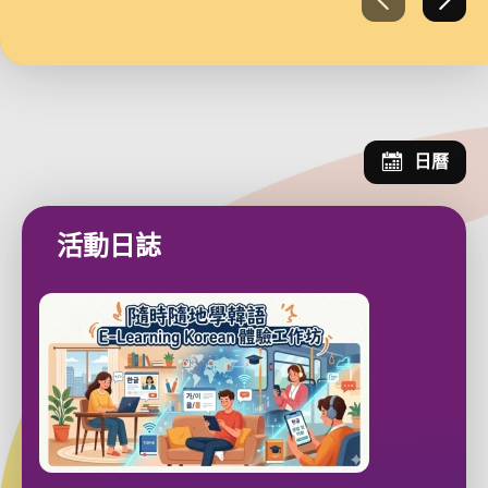
上一張
下一
日曆
Open Cal
活動日誌