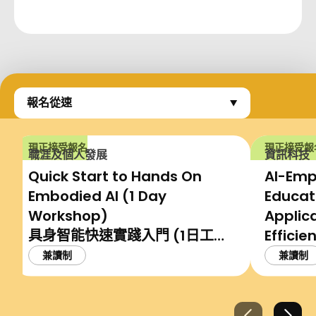
報名從速
現正接受報名
現正接受報
職涯及個人發展
資訊科技
Quick Start to Hands On
AI-Em
Embodied AI (1 Day
Educati
Workshop)
Applica
具身智能快速實踐入門 (1日工作
Effici
坊)
Tertia
兼讀制
兼讀制
AI 賦
校教師