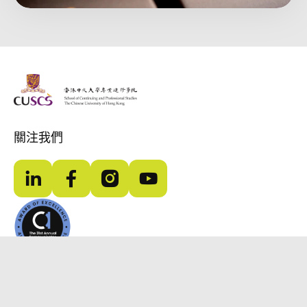
The Chinese Univeristy of hong Kong
關注我們
LinkedIn
Facebook
Instagram
YouTube