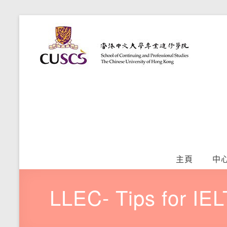
Skip
語
to
香
content
港
文
中
學
文
大
習
學
專
提
業
升
進
修
中
學
主頁
中
院
心
LLEC- Tips for I